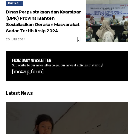
DAERAH
Dinas Perpustakaan dan Kearsipan
(DPK) Provinsi Banten
Sosialiasikan Gerakan Masyarakat
Sadar Tertib Arsip 2024
20 JUNI 2024
FOXIZ DAILY NEWSLETTER
Subscribe to our newsletter to get our newest articles instantly!
[mc4wp_form]
Latest News