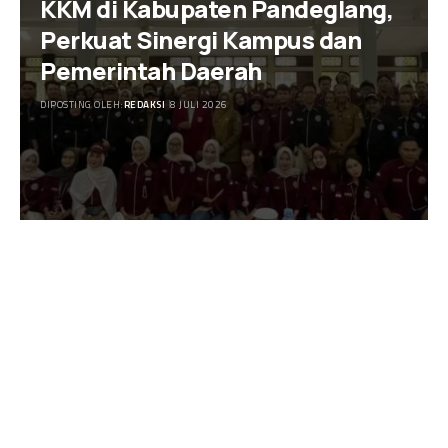
KKM di Kabupaten Pandeglang,
Perkuat Sinergi Kampus dan
Pemerintah Daerah
DIPOSTING OLEH:
REDAKSI
8 JULI 2026
PRESTASI
KEGIATAN MAHASISWA
Sakti Scout Competition (SSC)
UNIBA 2026: Ajang Unjuk