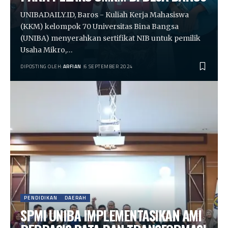
UNIBADAILY.ID, Baros - Kuliah Kerja Mahasiswa
(KKM) kelompok 70 Universitas Bina Bangsa
(UNIBA) menyerahkan sertifikat NIB untuk pemilik
Usaha Mikro,…
DIPOSTING OLEH:
ARFIAN
6 SEPTEMBER 2024
PENDIDIKAN
DAERAH
SPMI UNIBA IMPLEMENTASIKAN AMI