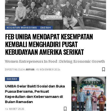
KEGIATAN MAHASISWA
DAERAH
FEB UNIBA MENDAPAT KESEMPATAN
KEMBALI MENGHADIRI PUSAT
KEBUDAYAAN AMERIKA SERIKAT
Women Entrepeneurs In Food : Driving Economic Growth
DIPOSTING OLEH:
ARFIAN
15 NOVEMBER 2024
DAERAH
UNIBA Gelar Bakti Sosial dan Buka
Puasa Bersama, Perkuat
Kepedulian dan Kebersamaan di
Bulan Ramadan
14 MARET 2026