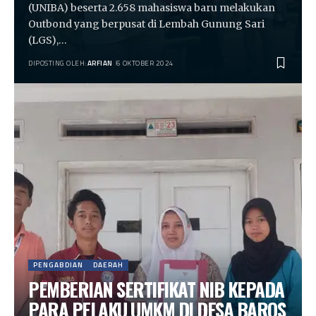
(UNIBA) beserta 2.658 mahasiswa baru melakukan
Outbond yang berpusat di Lembah Gunung Sari
(LGS),…
DIPOSTING OLEH:
ARFIAN
6 OKTOBER 2024
PENGABDIAN
DAERAH
PEMBERIAN SERTIFIKAT NIB KEPADA
PARA PELAKU UMKM DI DESA BAROS