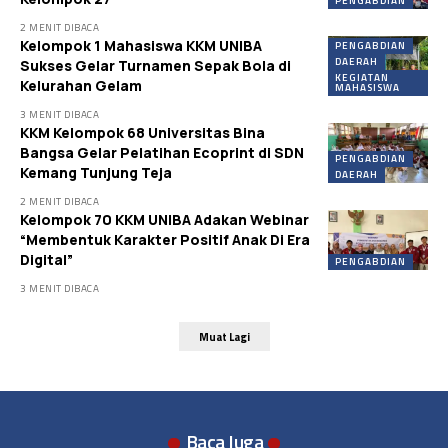
PENGABDIAN
2 MENIT DIBACA
Kelompok 1 Mahasiswa KKM UNIBA
PENGABDIAN
DAERAH
Sukses Gelar Turnamen Sepak Bola di
KEGIATAN
Kelurahan Gelam
MAHASISWA
3 MENIT DIBACA
KKM Kelompok 68 Universitas Bina
Bangsa Gelar Pelatihan Ecoprint di SDN
PENGABDIAN
Kemang Tunjung Teja
DAERAH
2 MENIT DIBACA
Kelompok 70 KKM UNIBA Adakan Webinar
“Membentuk Karakter Positif Anak Di Era
Digital”
PENGABDIAN
3 MENIT DIBACA
Muat Lagi
Baca Juga