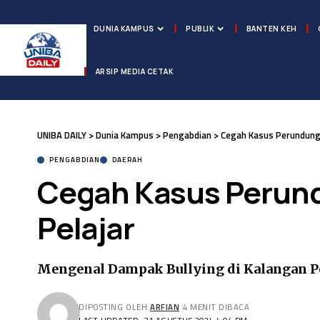
DUNIA KAMPUS
PUBLIK
BANTEN KEH
ARSIP MEDIA CETAK
UNIBA DAILY
>
Dunia Kampus
>
Pengabdian
>
Cegah Kasus Perundunga
PENGABDIAN
DAERAH
Cegah Kasus Perund
Pelajar
Mengenal Dampak Bullying di Kalangan P
DIPOSTING OLEH:
ARFIAN
4 MENIT DIBACA