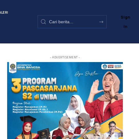
ALERI
Sign
In
- ADVERTISEMENT -