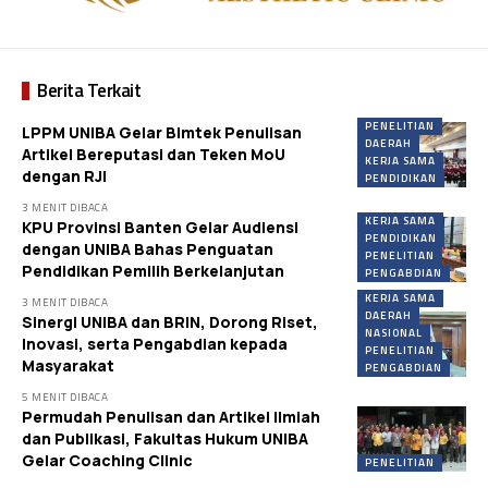
Berita Terkait
PENELITIAN
LPPM UNIBA Gelar Bimtek Penulisan
DAERAH
Artikel Bereputasi dan Teken MoU
KERJA SAMA
dengan RJI
PENDIDIKAN
3 MENIT DIBACA
KERJA SAMA
KPU Provinsi Banten Gelar Audiensi
PENDIDIKAN
dengan UNIBA Bahas Penguatan
PENELITIAN
Pendidikan Pemilih Berkelanjutan
PENGABDIAN
KERJA SAMA
3 MENIT DIBACA
DAERAH
Sinergi UNIBA dan BRIN, Dorong Riset,
NASIONAL
Inovasi, serta Pengabdian kepada
PENELITIAN
Masyarakat
PENGABDIAN
5 MENIT DIBACA
Permudah Penulisan dan Artikel Ilmiah
dan Publikasi, Fakultas Hukum UNIBA
Gelar Coaching Clinic
PENELITIAN