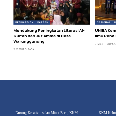
PENGABDIAN
DAERAH
NASIONAL
P
Mendukung Peningkatan Literasi Al-
UNIBA Kemb
Qur’an dan Juz Amma di Desa
Ilmu Pendi
Warunggunung
3 MENIT DIBACA
2 MENIT DIBACA
Dorong Kreativitas dan Minat Baca, KKM
KKM Kelom