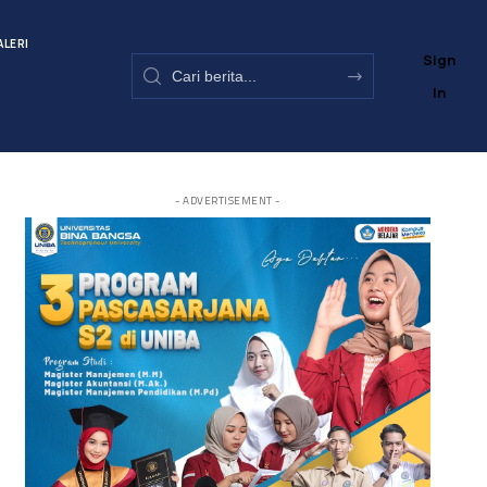
ALERI
Sign
In
- ADVERTISEMENT -