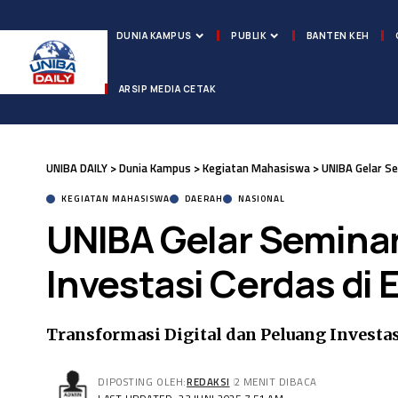
DUNIA KAMPUS
PUBLIK
BANTEN KEH
ARSIP MEDIA CETAK
UNIBA DAILY
>
Dunia Kampus
>
Kegiatan Mahasiswa
>
UNIBA Gelar Se
KEGIATAN MAHASISWA
DAERAH
NASIONAL
UNIBA Gelar Seminar
Investasi Cerdas di E
Transformasi Digital dan Peluang Investa
DIPOSTING OLEH:
REDAKSI
2 MENIT DIBACA