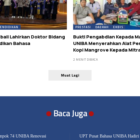
ENDIDIKAN
PRESTASI
DAERAH
EKBIS
ali Lahirkan Doktor Bidang
Bukti Pengabdian Kepada M
dikan Bahasa
UNIBA Menyerahkan Alat Pe
Kopi Mangrove Kepada Mitr
2 MENIT DIBACA
Muat Lagi
Baca Juga
pok 74 UNIBA Renovasi
UPT Pusat Bahasa UNIBA Hadiri