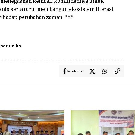
sa menegaskan kembali komitmennya untuk
nis serta turut membangun ekosistem literasi
 terhadap perubahan zaman. ***
nar
uniba
Facebook