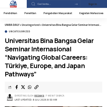
Sign In
Pendidikan
Penelitian
Pengabdian Masyarakat
Kegiatan Mahasiswa
UNIBA DAILY
>
Uncategorized
>
Universitas Bina Bangsa Gelar Seminar Internasional “Navigating Global Careers: Türkiye, Europe, and Japan Pathways”
UNCATEGORIZED
Universitas Bina Bangsa Gelar
Seminar Internasional
“Navigating Global Careers:
Türkiye, Europe, and Japan
Pathways”
DIPOSTING OLEH:
REDAKSI
7 MENIT DIBACA
LAST UPDATED: 8 JULI 2026 8:50 AM