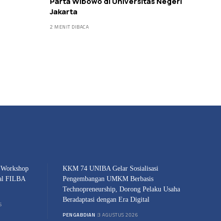
Parta Wibowo di Universitas Negeri
Jakarta
2 MENIT DIBACA
 Workshop
KKM 74 UNIBA Gelar Sosialisasi
nal FILBA
Pengembangan UMKM Berbasis
Technopreneurship, Dorong Pelaku Usaha
Beradaptasi dengan Era Digital
6
PENGABDIAN
3 AGUSTUS 2026