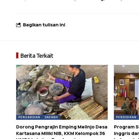
Bagikan tulisan ini
Berita Terkait
PENGABDIAN
DAERAH
PENDIDIKAN
Dorong Pengrajin Emping Melinjo Desa
Program S
Kartasana Miliki NIB, KKM Kelompok 36
Inggris da