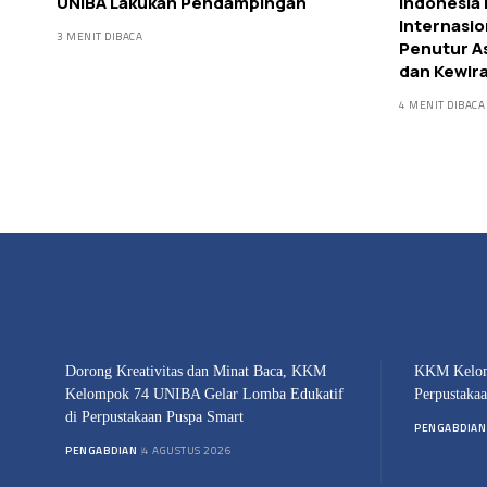
UNIBA Lakukan Pendampingan
Indonesia
Internasio
3 MENIT DIBACA
Penutur As
dan Kewir
4 MENIT DIBACA
Dorong Kreativitas dan Minat Baca, KKM
KKM Kelom
Kelompok 74 UNIBA Gelar Lomba Edukatif
Perpustaka
di Perpustakaan Puspa Smart
PENGABDIAN
PENGABDIAN
4 AGUSTUS 2026