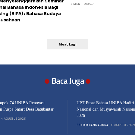
 Menyelenggarakan Seminar
3 MENIT DIBACA
nal Bahasa Indonesia Bagi
ing (BIPA): Bahasa Budaya
ausahaan
Muat Lagi
Baca Juga
pok 74 UNIBA Renovasi
UPT Pusat Bahasa UNIBA Hadiri
an Puspa Smart Desa Batubantar
Nasional dan Musyawarah Nasio
2026
4 AGUSTUS 2026
PENDIDIKAN
NASIONAL
6 AGUSTUS 202