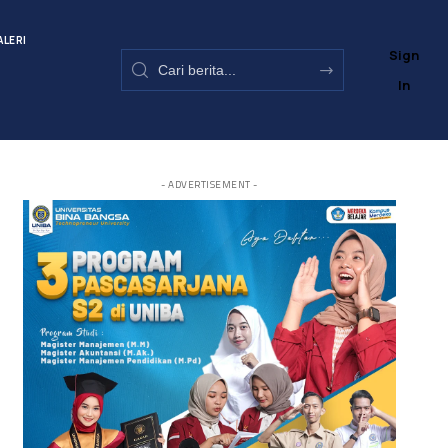
ALERI
Sign
In
- ADVERTISEMENT -