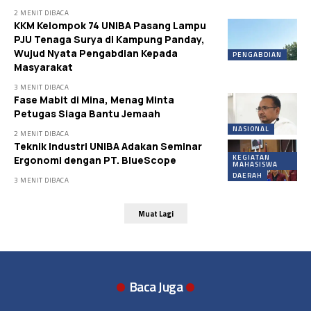
2 MENIT DIBACA
KKM Kelompok 74 UNIBA Pasang Lampu
PJU Tenaga Surya di Kampung Panday,
Wujud Nyata Pengabdian Kepada
PENGABDIAN
Masyarakat
3 MENIT DIBACA
Fase Mabit di Mina, Menag Minta
Petugas Siaga Bantu Jemaah
NASIONAL
2 MENIT DIBACA
Teknik Industri UNIBA Adakan Seminar
KEGIATAN
Ergonomi dengan PT. BlueScope
MAHASISWA
DAERAH
3 MENIT DIBACA
Muat Lagi
Baca Juga