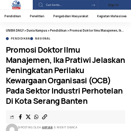
Sign In
Pendidikan
Penelitian
Pengabdian Masyarakat
Kegiatan Mahasiswa
UNIBA DAILY
>
Dunia Kampus
>
Pendidikan
>
Promosi Doktor Ilmu Manajemen, Ika Pratiwi Jelaskan Peningkatan Perilaku Kewargaan Organisasi (OCB) Pada Sektor Industri Perhotelan Di Kota Serang Banten
PENDIDIKAN
NASIONAL
Promosi Doktor Ilmu
Manajemen, Ika Pratiwi Jelaskan
Peningkatan Perilaku
Kewargaan Organisasi (OCB)
Pada Sektor Industri Perhotelan
Di Kota Serang Banten
DIPOSTING OLEH:
ARFIAN
5 MENIT DIBACA