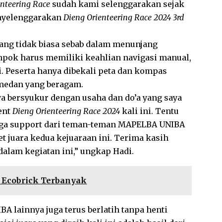
enteering Race
sudah kami selenggarakan sejak
enyelenggarakan
Dieng Orienteering Race 2024 3rd
ang tidak biasa sebab dalam menunjang
ompok harus memiliki keahlian navigasi manual,
 Peserta hanya dibekali peta dan kompas
 medan yang beragam.
 bersyukur dengan usaha dan do’a yang saya
ent
Dieng Orienteering Race 2024
kali ini. Tentu
an juga support dari teman-teman MAPELBA UNIBA
t juara kedua kejuaraan ini. Terima kasih
lam kegiatan ini,” ungkap Hadi.
Ecobrick Terbanyak
A lainnya juga terus berlatih tanpa henti