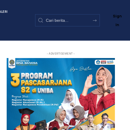
ALERI
Sign
In
- ADVERTISEMENT -