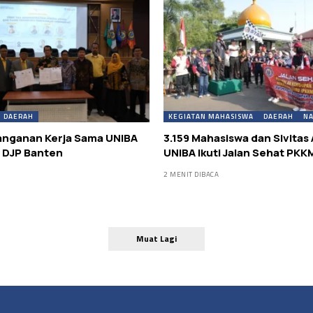
DAERAH
KEGIATAN MAHASISWA
DAERAH
NA
nganan Kerja Sama UNIBA
3.159 Mahasiswa dan Sivitas
l DJP Banten
UNIBA Ikuti Jalan Sehat PK
2 MENIT DIBACA
Muat Lagi