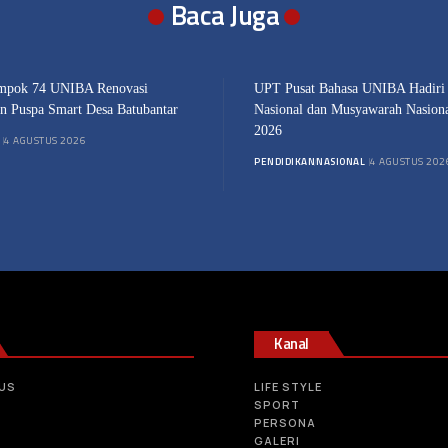
Baca Juga
pok 74 UNIBA Renovasi
UPT Pusat Bahasa UNIBA Hadiri
an Puspa Smart Desa Batubantar
Nasional dan Musyawarah Nasio
2026
4 AGUSTUS 2026
PENDIDIKAN
NASIONAL
4 AGUSTUS 202
Kanal
US
LIFE STYLE
SPORT
PERSONA
GALERI