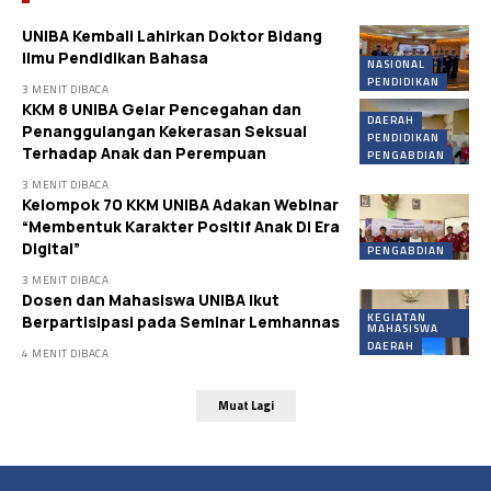
UNIBA Kembali Lahirkan Doktor Bidang
Ilmu Pendidikan Bahasa
NASIONAL
PENDIDIKAN
3 MENIT DIBACA
KKM 8 UNIBA Gelar Pencegahan dan
DAERAH
Penanggulangan Kekerasan Seksual
PENDIDIKAN
Terhadap Anak dan Perempuan
PENGABDIAN
3 MENIT DIBACA
Kelompok 70 KKM UNIBA Adakan Webinar
“Membentuk Karakter Positif Anak Di Era
Digital”
PENGABDIAN
3 MENIT DIBACA
Dosen dan Mahasiswa UNIBA Ikut
KEGIATAN
Berpartisipasi pada Seminar Lemhannas
MAHASISWA
DAERAH
4 MENIT DIBACA
Muat Lagi