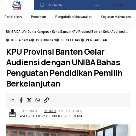
Sign In
Pendidikan
Penelitian
Pengabdian Masyarakat
Kegiatan Mahasiswa
UNIBA DAILY
>
Dunia Kampus
>
Kerja Sama
>
KPU Provinsi Banten Gelar Audiensi dengan UNIBA Bahas Penguatan Pendidikan Pemilih Berkelanjutan
KERJA SAMA
PENDIDIKAN
PENELITIAN
PENGABDIAN
KPU Provinsi Banten Gelar
Audiensi dengan UNIBA Bahas
Penguatan Pendidikan Pemilih
Berkelanjutan
DIPOSTING OLEH:
REDAKSI
3 MENIT DIBACA
LAST UPDATED: 21 OKTOBER 2025 5:39 PM