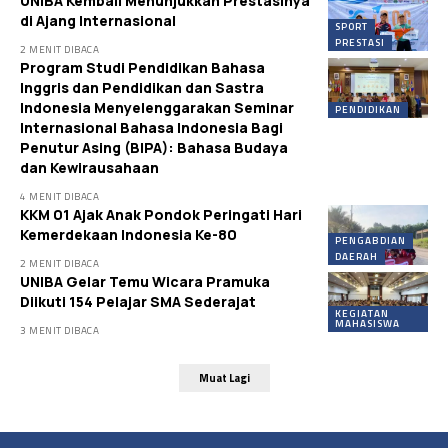
UNIBA Kembali Menunjukkan Prestasinya
di Ajang Internasional
SPORT
PRESTASI
2 MENIT DIBACA
Program Studi Pendidikan Bahasa
Inggris dan Pendidikan dan Sastra
Indonesia Menyelenggarakan Seminar
PENDIDIKAN
Internasional Bahasa Indonesia Bagi
Penutur Asing (BIPA): Bahasa Budaya
dan Kewirausahaan
4 MENIT DIBACA
KKM 01 Ajak Anak Pondok Peringati Hari
Kemerdekaan Indonesia Ke-80
PENGABDIAN
DAERAH
2 MENIT DIBACA
UNIBA Gelar Temu Wicara Pramuka
Diikuti 154 Pelajar SMA Sederajat
KEGIATAN
MAHASISWA
3 MENIT DIBACA
Muat Lagi