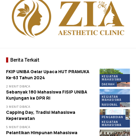
Berita Terkait
FKIP UNIBA Gelar Upaca HUT PRAMUKA
KEGIATAN
Ke-63 Tahun 2024
MAHASISWA
DAERAH
2 MENIT DIBACA
Sebanyak 180 Mahasiswa FISIP UNIBA
KEGIATAN
Kunjungan ke DPR RI
MAHASISWA
NASIONAL
3 MENIT DIBACA
Capping Day, Tradisi Mahasiswa
PENGABDIAN
Keperawatan
KEGIATAN
MAHASISWA
5 MENIT DIBACA
Pelantikan Himpunan Mahasiswa