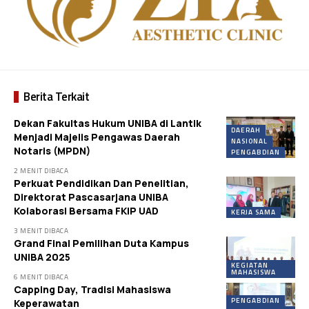
Berita Terkait
Dekan Fakultas Hukum UNIBA di Lantik
DAERAH
Menjadi Majelis Pengawas Daerah
NASIONAL
Notaris (MPDN)
PENGABDIAN
2 MENIT DIBACA
Perkuat Pendidikan Dan Penelitian,
Direktorat Pascasarjana UNIBA
Kolaborasi Bersama FKIP UAD
KERJA SAMA
3 MENIT DIBACA
Grand Final Pemilihan Duta Kampus
UNIBA 2025
KEGIATAN
MAHASISWA
6 MENIT DIBACA
Capping Day, Tradisi Mahasiswa
PENGABDIAN
Keperawatan