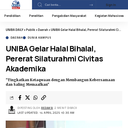
Sign In
Pendidikan
Penelitian
Pengabdian Masyarakat
Kegiatan Mahasiswa
UNIBA DAILY
>
Publik
>
Daerah
>
UNIBA Gelar Halal Bihalal, Pererat Silaturahmi Civitas Akademika
DAERAH
DUNIA KAMPUS
UNIBA Gelar Halal Bihalal,
Pererat Silaturahmi Civitas
Akademika
"Tingkatkan Ketaqwaan dengan Membangun Kebersamaan
dan Saling Memaafkan"
DIPOSTING OLEH:
REDAKSI
2 MENIT DIBACA
LAST UPDATED: 14 APRIL 2025 10:30 AM