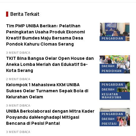
Berita Terkait
Tim PMP UNIBA Berikan: Pelatihan
Peningkatan Usaha Produk Ekonomi
Kreatif Bumdes Maju Bersama Desa
PENGABDIAN
Pondok Kahuru Ciomas Serang
3 MENIT DIBACA
TKIT Bina Bangsa Gelar Open House dan
Aneka Lomba Meriah dan Edukatif Se-
DAERAH
Kota Serang
PENDIDIKAN
2 MENIT DIBACA
Kelompok 1 Mahasiswa KKM UNIBA
PENGABDIAN
DAERAH
Sukses Gelar Turnamen Sepak Bola di
KEGIATAN
Kelurahan Gelam
MAHASISWA
3 MENIT DIBACA
UNIBA Berkolaborasi dengan Mitra Kader
PENGABDIAN
Posyandu daMenghadapi Mitigasi
DAERAH
Bencana di Pesisi Pantai
PRESTASI
3 MENIT DIBACA