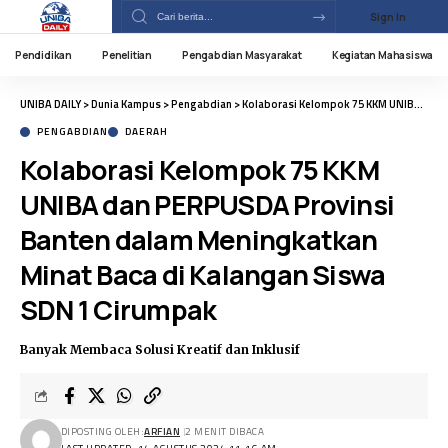
Sign In
Pendidikan
Penelitian
Pengabdian Masyarakat
Kegiatan Mahasiswa
UNIBA DAILY
>
Dunia Kampus
>
Pengabdian
>
Kolaborasi Kelompok 75 KKM UNIBA dan PERPUSDA Provinsi Banten dalam Meningkatkan Minat Baca di Kalangan Siswa SDN 1 Cirumpak
PENGABDIAN
DAERAH
Kolaborasi Kelompok 75 KKM
UNIBA dan PERPUSDA Provinsi
Banten dalam Meningkatkan
Minat Baca di Kalangan Siswa
SDN 1 Cirumpak
Banyak Membaca Solusi Kreatif dan Inklusif
DIPOSTING OLEH:
ARFIAN
2 MENIT DIBACA