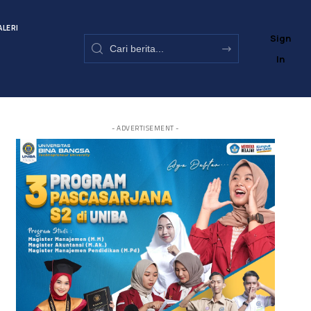
ALERI
Sign
In
- ADVERTISEMENT -