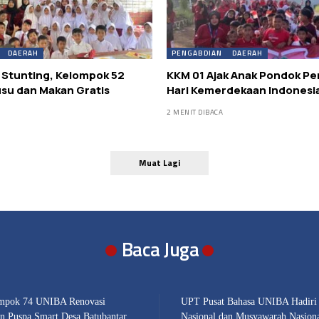
DAERAH
PENGABDIAN
DAERAH
 Stunting, Kelompok 52
KKM 01 Ajak Anak Pondok Pe
usu dan Makan Gratis
Hari Kemerdekaan Indonesi
2 MENIT DIBACA
Muat Lagi
Baca Juga
pok 74 UNIBA Renovasi
UPT Pusat Bahasa UNIBA Hadiri
an Puspa Smart Desa Batubantar
Nasional dan Musyawarah Nasio