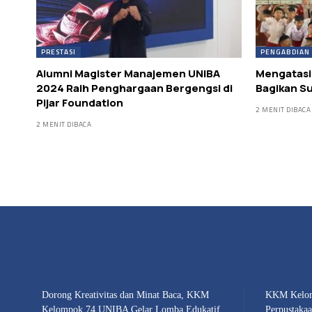
PRESTASI
PENGABDIAN
Alumni Magister Manajemen UNIBA
Mengatasi
2024 Raih Penghargaan Bergengsi di
Bagikan S
Pijar Foundation
2 MENIT DIBACA
2 MENIT DIBACA
Dorong Kreativitas dan Minat Baca, KKM
KKM Kelom
Kelompok 74 UNIBA Gelar Lomba Edukatif
Perpustaka