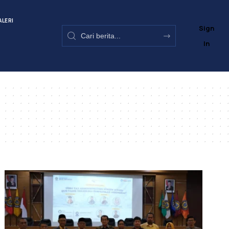
ALERI
Sign
In