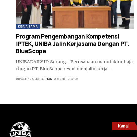
KERJA SAMA
Program Pengembangan Kompetensi
IPTEK, UNIBA Jalin Kerjasama Dengan PT.
BlueScope
UNIBADAILY.ID, Serang - Perusahaan manufaktur baja
ringan PT. BlueScope resmi menjalin kerja…
DIPOSTING OLEH:
ARFIAN
2 MENIT DIBACA
Kanal